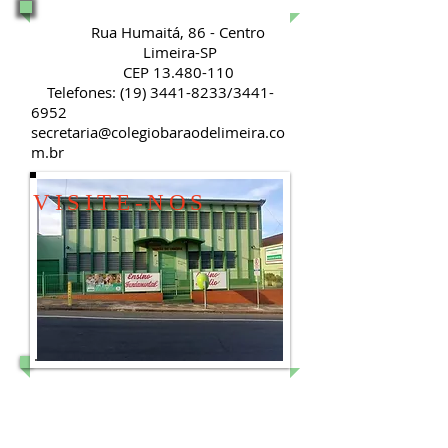
Rua Humaitá, 86 - Centro
Limeira-SP
CEP
13.480-110
Telefones:
(19) 3441-8233
/3441-
6952
secretaria@colegiobaraodelimeira.co
m.br
VISITE-NOS